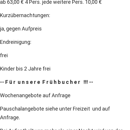
ab 63,00 € 4 Pers. jede weitere Pers. 10,00 €
Kurzübernachtungen:
ja, gegen Aufpreis
Endreinigung:
frei
Kinder bis 2 Jahre frei
-- F ü r u n s e r e F r ü h b u c h e r !!! --
Wochenangebote auf Anfrage
Pauschalangebote siehe unter Freizeit und auf
Anfrage.