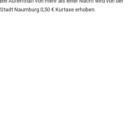
Bei Aufenthalt von mehr als einer Nacht wird von der
Stadt Naumburg 0,50 € Kurtaxe erhoben.
Ferienwohnungen Jacobi
Dielenhennstraße 7
34311 Naumburg