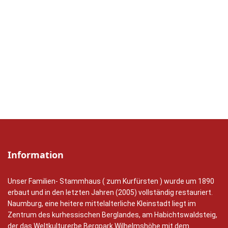
34311 Naumburg
Telefon 05625 - 92 12 56 und 92 14 36 1
Information
Unser Familien- Stammhaus ( zum Kurfürsten ) wurde um 1890
erbaut und in den letzten Jahren (2005) vollständig restauriert.
Naumburg, eine heitere mittelalterliche Kleinstadt liegt im
Zentrum des kurhessischen Berglandes, am Habichtswaldsteig,
der das Weltkulturerbe Bergpark Wilhelmshöhe mit dem